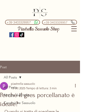
+39 3403328957
+39 3403328957
Piastrella Sassuolo Shop
Post
All Posts
piastrella sassuolo
All Posts
13 ott 2025
Tempo di lettura: 3 min
Perché il gres porcellanato è
Notizie dall'Italia
ideale?
Ceramiche Sassuolo
Quando si tratta di scegliere le 