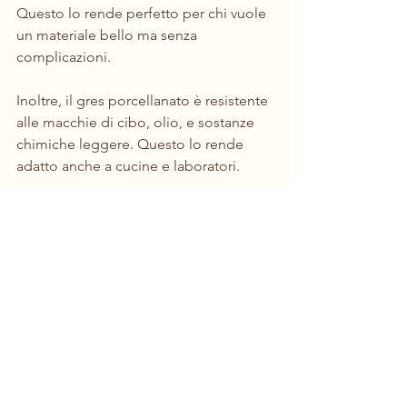
Questo lo rende perfetto per chi vuole 
un materiale bello ma senza 
complicazioni.
Inoltre, il gres porcellanato è resistente 
alle macchie di cibo, olio, e sostanze 
chimiche leggere. Questo lo rende 
adatto anche a cucine e laboratori.
Perché scegliere Piastrelle 
Ceramiche Sassuolo per il 
gres porcellanato
Se vuoi il meglio per il tuo progetto, ti 
consiglio di rivolgerti a Piastrelle 
Ceramiche Sassuolo. L’azienda offre: