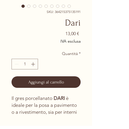
SKU: 364215375135191
Dari
Prezzo
13,00 €
IVA esclusa
Quantità
*
Aggiungi al carrello
Il gres porcellanato
DARI
è
ideale per la posa a pavimento
o a rivestimento, sia per interni
che per esterni. Disponibile nei
formati 15×61 cm, 24×150 cm,