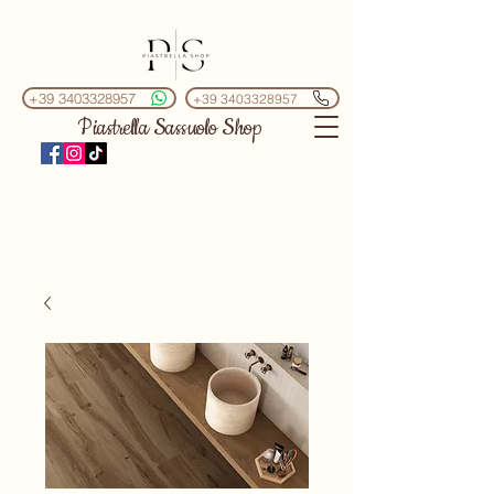
+39 3403328957
+39 3403328957
Piastrella Sassuolo Shop