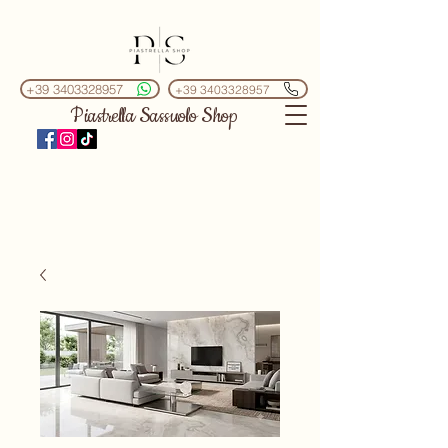
+39 3403328957
+39 3403328957
Piastrella Sassuolo Shop