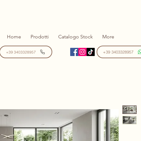
Home
Prodotti
Catalogo Stock
More
+39 3403328957
+39 3403328957