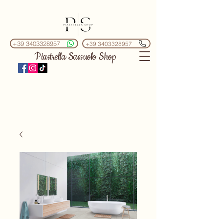
+39 3403328957
+39 3403328957
Piastrella Sassuolo Shop