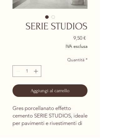
SERIE STUDIOS
Prezzo
9,50 €
IVA esclusa
Quantità
*
Aggiungi al carrello
Gres porcellanato effetto
cemento SERIE STUDIOS, ideale
per pavimenti e rivestimenti di
ambienti interni ed esterni.
La finitura rettificata consente