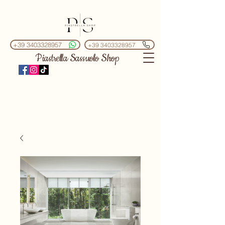
+39 3403328957
+39 3403328957
Piastrella Sassuolo Shop