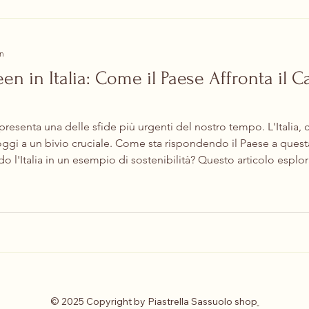
in
en in Italia: Come il Paese Affronta il
esenta una delle sfide più urgenti del nostro tempo. L'Italia, co
 oggi a un bivio cruciale. Come sta rispondendo il Paese a ques
do l'Italia in un esempio di sostenibilità? Questo articolo esplora
 e i risultati ottenuti. !Vista panoramica di un impianto fotovolt
© 2025 Copyright by Piastrella Sassuolo shop