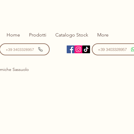
Home
Prodotti
Catalogo Stock
More
+39 3403328957
+39 3403328957
miche Sassuolo